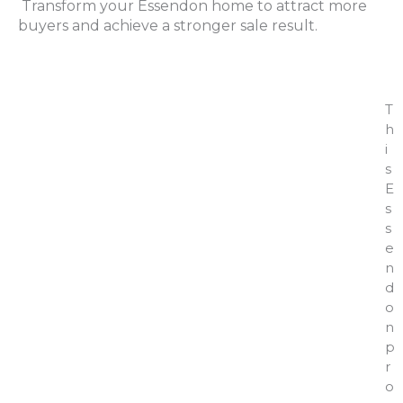
Transform your Essendon home to attract more
buyers and achieve a stronger sale result.
T
h
i
s
E
s
s
e
n
d
o
n
p
r
o