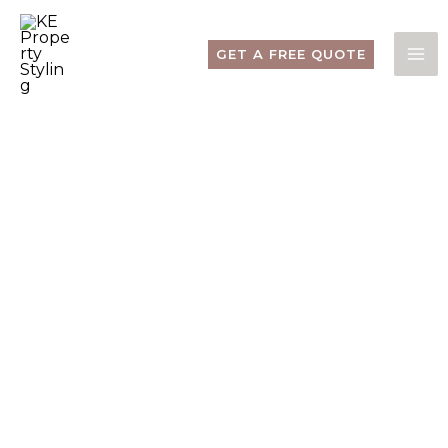
Skip
to
content
GET A FREE QUOTE