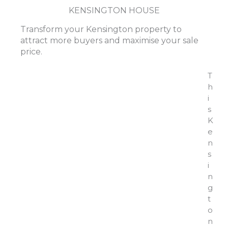
KENSINGTON HOUSE
Transform your Kensington property to
attract more buyers and maximise your sale
price.
T
h
i
s
K
e
n
s
i
n
g
t
o
n